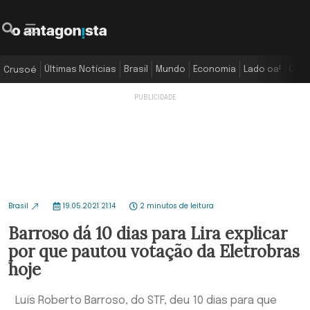
Últimas Notícias
Brasil
Mundo
Economia
Lado oa!
Colu
Crusoé
Brasil
19.05.2021 21:14
2 minutos de leitura
Barroso dá 10 dias para Lira explicar
por que pautou votação da Eletrobras
hoje
Luís Roberto Barroso, do STF, deu 10 dias para que