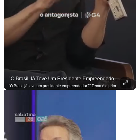
"O Brasil Já Teve Um Presidente Empreendedor?"
"O Brasil já teve um presidente empreendedor?" Zema é o primeiro a sentar na cadeira. Outros três presidenciáveis ainda vão passar por ela. A Sabatina Presidencial está no ar, com perguntas que vieram de uma pesquisa inédita com empresários. Acompanhe AO VIVO no YouTube do G4 Business. Se você busca informação com credibilidade, inscreva-se agora e ative o