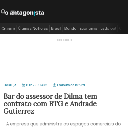
Últimas Notícias
Brasil
Mundo
Economia
Lado oa!
Colu
Crusoé
Brasil
13.12.2015 13:42
1 minuto de leitura
Bar do assessor de Dilma tem
contrato com BTG e Andrade
Gutierrez
A empresa que administra os espaços comerciais do