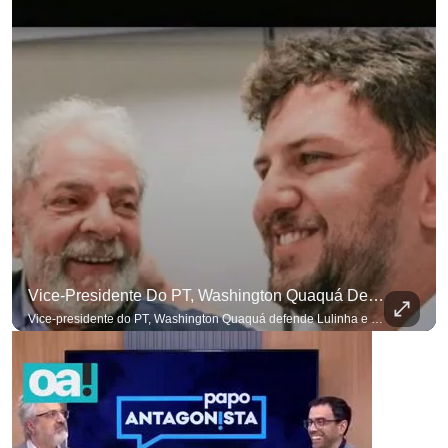
para não perder n
Vice-Presidente Do PT, Washington Quaquá Defende Lulinha E Diz Que Ele Vive Em Condições Precárias
Vice-presidente do PT, Washington Quaquá defende Lulinha e diz que ele vive em condições espartanas na Espanha. #OAntagonista Se você busca informação com credibilidade, inscreva-se agora e ative o