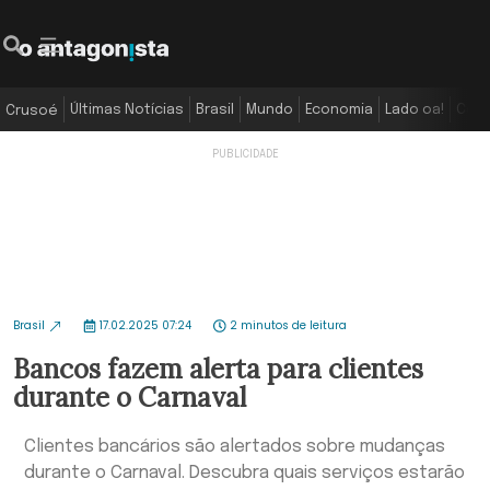
Últimas Notícias
Brasil
Mundo
Economia
Lado oa!
Colu
Crusoé
Brasil
17.02.2025 07:24
2 minutos de leitura
Bancos fazem alerta para clientes
durante o Carnaval
Clientes bancários são alertados sobre mudanças
durante o Carnaval. Descubra quais serviços estarão