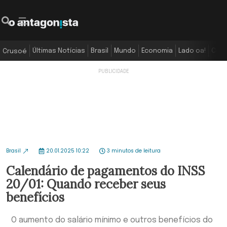
Últimas Notícias
Brasil
Mundo
Economia
Lado oa!
Colu
Crusoé
Brasil
20.01.2025 10:22
3 minutos de leitura
Calendário de pagamentos do INSS
20/01: Quando receber seus
benefícios
O aumento do salário mínimo e outros benefícios do