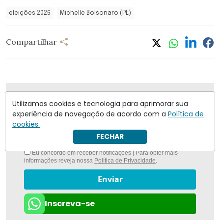
eleições 2026
Michelle Bolsonaro (PL)
Compartilhar
Nunca foi tão fácil ficar bem informado com
O
Utilizamos cookies e tecnologia para aprimorar sua
Antagonista
experiência de navegação de acordo com a
Política de
cookies.
FECHAR
Eu concordo em receber notificações | Para obter mais
informações reveja nossa
Política de Privacidade
.
Enviar
Inscreva-se