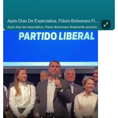
Após Dias De Expectativa, Flávio Bolsonaro Finalmente Anunciou Seu Vice. #OAntagonista
Após dias de expectativa, Flávio Bolsonaro finalmente anunciou seu vice. #OAntagonista Se você busca informação com credibilidade, inscreva-se agora e ative o