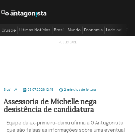
Últimas Notícias
Brasil
Mundo
Economia
Lado oa!
Colu
Crusoé
Brasil
06.07.2026 12:48
2 minutos de leitura
Assessoria de Michelle nega
desistência de candidatura
Equipe da ex-primeira-dama afirma a O Antagonista
que são falsas as informações sobre uma eventual