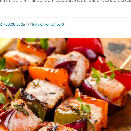
 antes do churrasco, com opções leves, saborosas e que 
a
26.05.2025 17:13
comentários 0