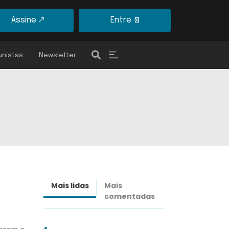
Assine
Entre
unistas
Newsletter
Mais lidas
Mais
Últimas
comentadas
notícias