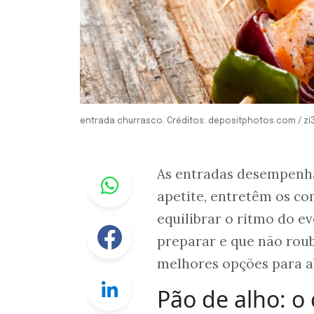
entrada churrasco. Créditos: depositphotos.com / zi
Whastapp
As entradas desempenha
apetite, entretêm os c
equilibrar o ritmo do ev
Facebook
preparar e que não roub
melhores opções para ab
Linkedin
Pão de alho: o 