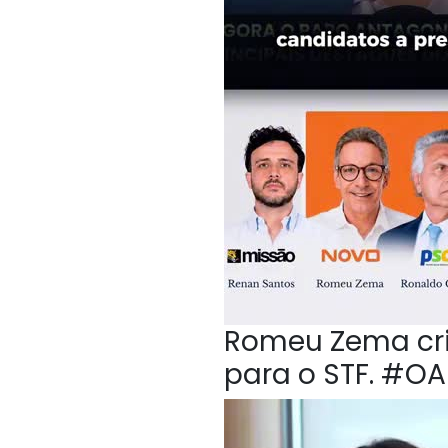
Romeu Zema crit
para o STF. #O