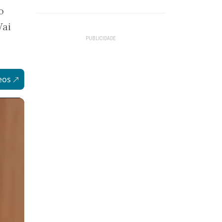
o
Vai
eos