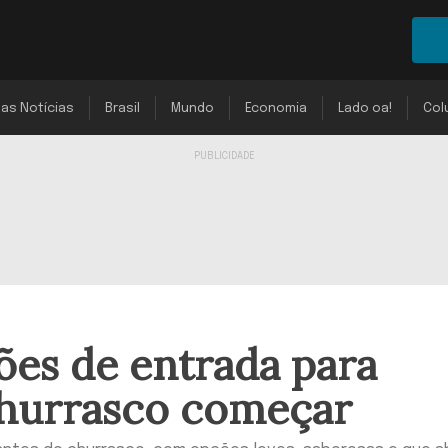
mas Notícias
Brasil
Mundo
Economia
Lado oa!
Col
ões de entrada para
churrasco começar