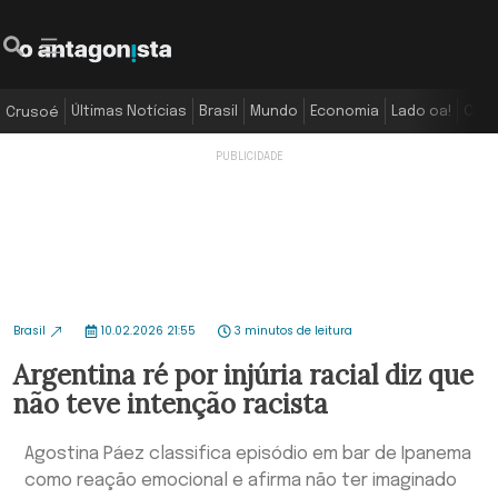
Últimas Notícias
Brasil
Mundo
Economia
Lado oa!
Colu
Crusoé
Brasil
10.02.2026 21:55
3 minutos de leitura
Argentina ré por injúria racial diz que
não teve intenção racista
Agostina Páez classifica episódio em bar de Ipanema
como reação emocional e afirma não ter imaginado