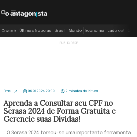
Últimas Notícias
Brasil
Mundo
Economia
Lado oa!
Colu
Crusoé
Brasil
06.01.2024 20:00
2 minutos de leitura
Aprenda a Consultar seu CPF no
Serasa 2024 de Forma Gratuita e
Gerencie suas Dívidas!
O Serasa 2024 tornou-se uma importante ferramenta