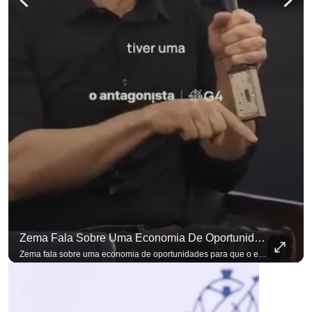
Zema Fala Sobre Uma Economia De Oportunidades Para O Empresário
Zema fala sobre uma economia de oportunidades para que o empresário brasileiro não precise sair do país para manter o crescimento do seu negócio. A primeira Sabatina Presidencial em que as perguntas não vieram de assessores, partidos ou jornalistas. Vieram de uma pesquisa com empresários brasileiros. Imposto, juro, custo de contratar. Cada candidato frente a frente com quem move a economia do país. Se você busca informação com credibilidade, inscreva-se agora e ative o