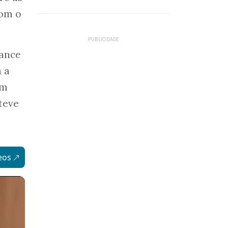
com o
iance
 a
Em
teve
eos