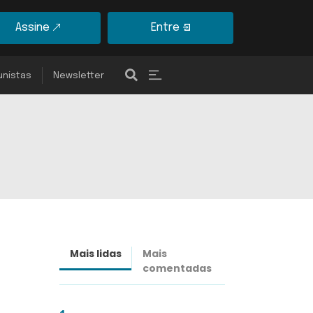
Assine
Entre
unistas
Newsletter
Mais lidas
Mais
Últimas
comentadas
notícias