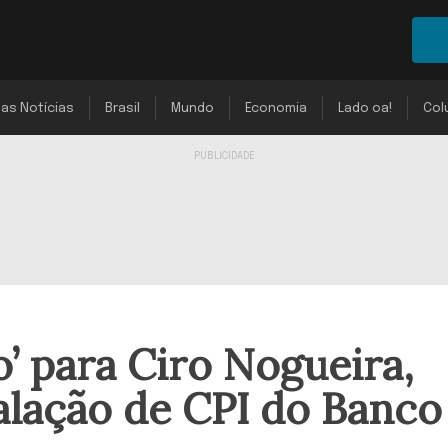
mas Notícias
Brasil
Mundo
Economia
Lado oa!
Col
o’ para Ciro Nogueira,
talação de CPI do Banco