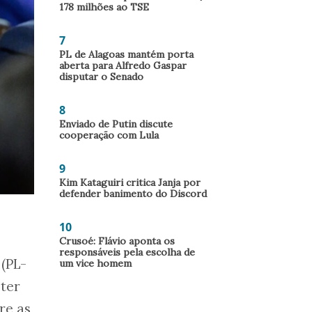
178 milhões ao TSE
7
PL de Alagoas mantém porta
aberta para Alfredo Gaspar
disputar o Senado
8
Enviado de Putin discute
cooperação com Lula
9
Kim Kataguiri critica Janja por
defender banimento do Discord
10
Crusoé: Flávio aponta os
responsáveis pela escolha de
 (PL-
um vice homem
ter
re as