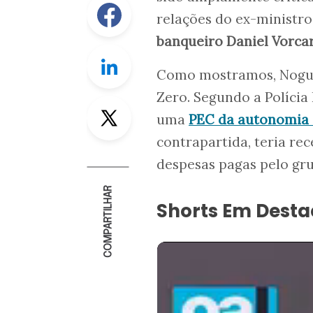
Facebook
relações do ex-ministro
banqueiro Daniel Vorca
Linkedin
Como mostramos, Noguei
Zero. Segundo a Políci
Twitter
uma
PEC da autonomia 
contrapartida, teria re
despesas pagas pelo gr
COMPARTILHAR
Shorts Em Dest