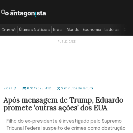
Últimas Notícias
Brasil
Mundo
Economia
Lado oa!
Colu
Crusoé
Brasil
07.07.2025 14:12
2 minutos de leitura
Após mensagem de Trump, Eduardo
promete ‘outras ações’ dos EUA
Filho do ex-presidente é investigado pelo Supremo
Tribunal Federal suspeito de crimes como obstrução