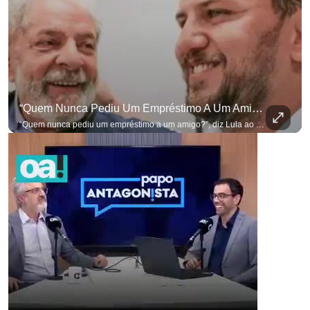
“Quem Nunca Pediu Um Empréstimo A Um Amigo?”, Diz Lula Ao Defender Seu Ex-Chefe De Gabinete
“Quem nunca pediu um empréstimo a um amigo?”, diz Lula ao defender seu ex-chefe de gabinete Marcola, que recebeu R$ 249 mil de uma empresa ligada a uma amiga de Lulinha. #OAntagonista Se você busca informação com credibilidade, inscreva-se agora e ative o