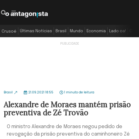
Últimas Notícias
Brasil
Mundo
Economia
Lado oa!
Colu
Crusoé
Brasil
21.09.2021 18:55
1 minuto de leitura
Alexandre de Moraes mantém prisão
preventiva de Zé Trovão
O ministro Alexandre de Moraes negou pedido de
revogação da prisão preventiva do caminhoneiro Zé