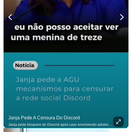
Janja Pede A Censura Do Discord
Janja pede bloqueio do Discord após caso envolvendo adolescente: “Precisamos tirar do ar”. #OAntagonista Se você busca informação com credibilidade, inscreva-se agora e ative o