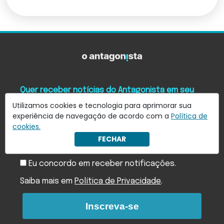
Quer receber notícias do Antagonista em seu
e-mail?
Utilizamos cookies e tecnologia para aprimorar sua
Assine nossa newsletter e receba as principais notícias
experiência de navegação de acordo com a
Política de
em seu e-mail
cookies.
FECHAR
Eu concordo em receber notificações.
Saiba mais em
Política de Privacidade
.
Inscreva-se