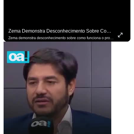
Zema Demonstra Desconhecimento Sobre Como Funciona O Processo De Mudança Das Leis. #OAntagonista
Zema demonstra desconhecimento sobre como funciona o processo de mudança das leis. #OAntagonista Se você busca informação com credibilidade, inscreva-se agora e ative o