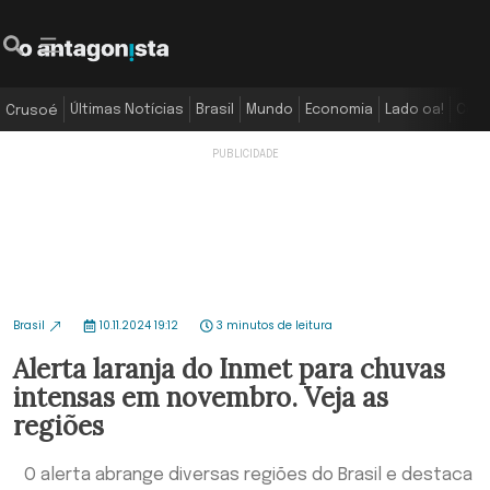
Últimas Notícias
Brasil
Mundo
Economia
Lado oa!
Colu
Crusoé
Brasil
10.11.2024 19:12
3 minutos de leitura
Alerta laranja do Inmet para chuvas
intensas em novembro. Veja as
regiões
O alerta abrange diversas regiões do Brasil e destaca