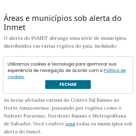
Áreas e municípios sob alerta do
Inmet
O alerta do INMET abrange uma série de municípios
distribuídos em várias regiões do país, incluindo:
Abaíra – BA
Utilizamos cookies e tecnologia para aprimorar sua
Abel Figueiredo – PA
experiência de navegação de acordo com a
Política de
Abreulândia – TO
cookies.
Água Azul do Norte – PA
FECHAR
Água Boa – MT
As áreas afetadas variam do Centro Sul Baiano ao
Norte Amazonense, passando por regiões como o
Sudeste Paraense, Nordeste Baiano e Metropolitana
de Salvador. Você confere
aqui
todas os municípios sob
alerta do Inmet.