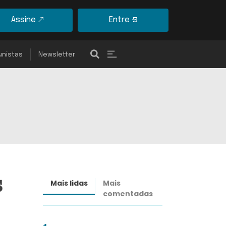
Assine
Entre
unistas
Newsletter
s
Mais lidas
Mais
Últimas
comentadas
notícias