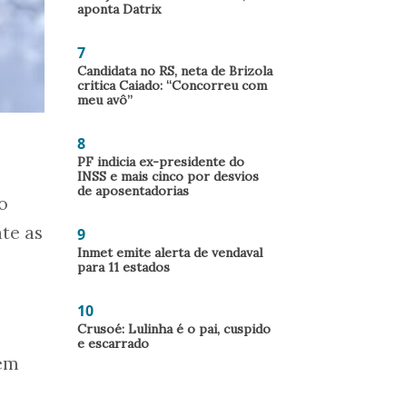
aponta Datrix
7
Candidata no RS, neta de Brizola
critica Caiado: “Concorreu com
meu avô”
8
PF indicia ex-presidente do
INSS e mais cinco por desvios
de aposentadorias
o
ate as
9
Inmet emite alerta de vendaval
para 11 estados
10
Crusoé: Lulinha é o pai, cuspido
e escarrado
 em