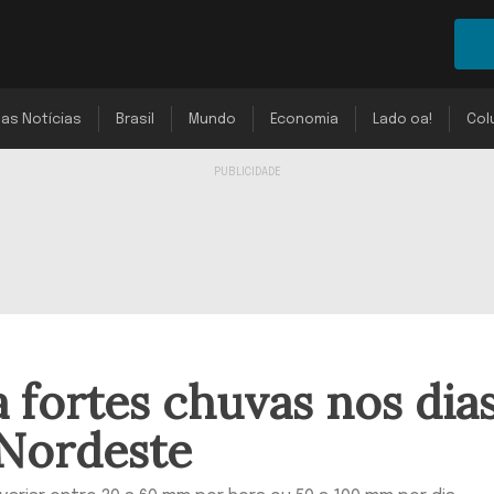
mas Notícias
Brasil
Mundo
Economia
Lado oa!
Col
a fortes chuvas nos dia
 Nordeste