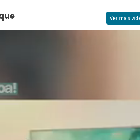
aque
Ver mais víd