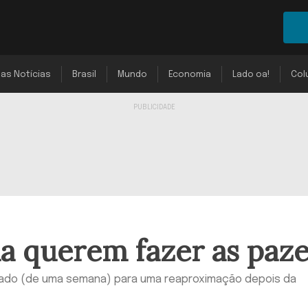
mas Notícias
Brasil
Mundo
Economia
Lado oa!
Col
a querem fazer as paze
ado (de uma semana) para uma reaproximação depois da