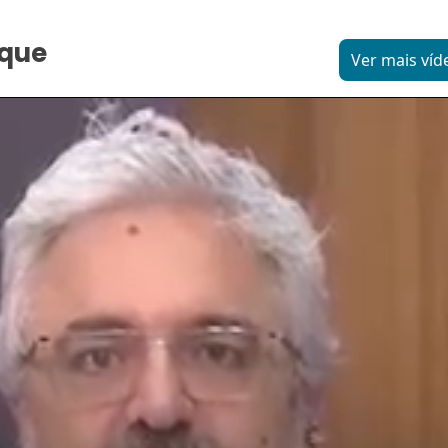
aque
Ver mais víd