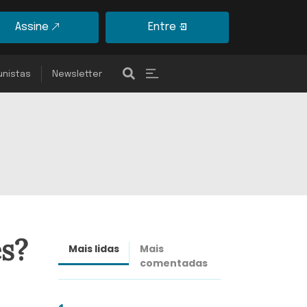
Assine
Entre
unistas
Newsletter
s?
Mais lidas
Mais
Últimas
comentadas
notícias