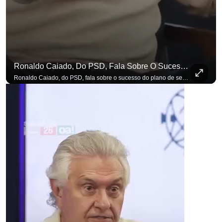
Ronaldo Caiado, Do PSD, Fala Sobre O Sucesso Do Plano De Segurança Pública
Ronaldo Caiado, do PSD, fala sobre o sucesso do plano de segurança pública como governador de Goiás, sendo um incentivo aos empreendedores locais. Se você busca informação com credibilidade, inscreva-se agora e ative o