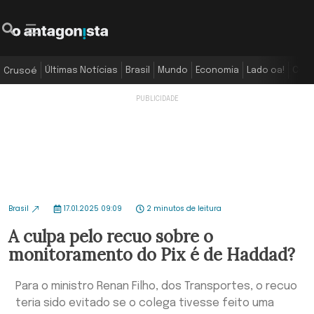
Últimas Notícias
Brasil
Mundo
Economia
Lado oa!
Colu
Crusoé
Brasil
17.01.2025 09:09
2 minutos de leitura
A culpa pelo recuo sobre o
monitoramento do Pix é de Haddad?
Para o ministro Renan Filho, dos Transportes, o recuo
teria sido evitado se o colega tivesse feito uma