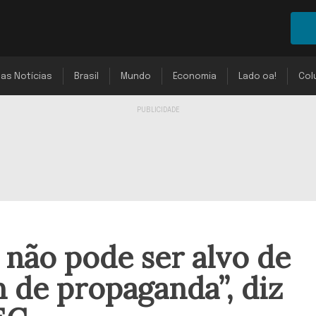
mas Notícias
Brasil
Mundo
Economia
Lado oa!
Col
não pode ser alvo de
 de propaganda”, diz