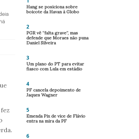
1
Hang se posiciona sobre
boicote da Havan à Globo
deia
 há
2
PGR vê “falta grave”, mas
defende que Moraes não puna
Daniel Silveira
3
Um plano do PT para evitar
fiasco com Lula em estádio
4
que
PF cancela depoimento de
Jaques Wagner
 fez
5
Emenda Pix de vice de Flávio
o
entra na mira da PF
erda.
6