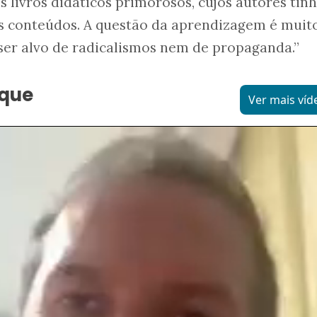
ís livros didáticos primorosos, cujos autores ti
 conteúdos. A questão da aprendizagem é muit
ser alvo de radicalismos nem de propaganda.”
aque
Ver mais víd