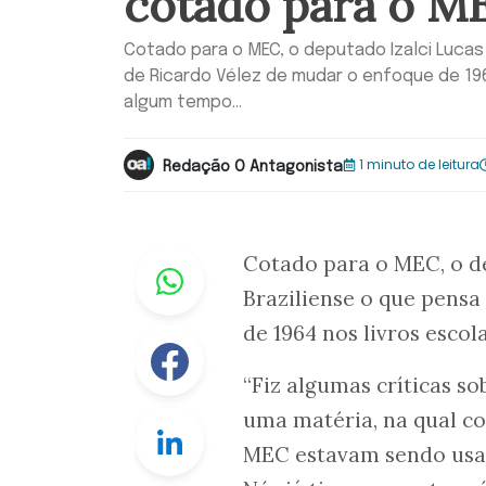
cotado para o M
Cotado para o MEC, o deputado Izalci Lucas
de Ricardo Vélez de mudar o enfoque de 1964
algum tempo...
1 minuto de leitura
Redação O Antagonista
Whastapp
Cotado para o MEC, o d
Braziliense o que pensa
de 1964 nos livros escol
Facebook
“Fiz algumas críticas s
uma matéria, na qual co
Linkedin
MEC estavam sendo usad