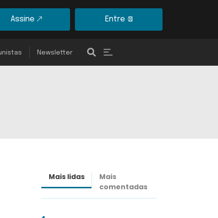
Assine
Entre
unistas
Newsletter
Mais lidas
Mais
Últimas
comentadas
notícias