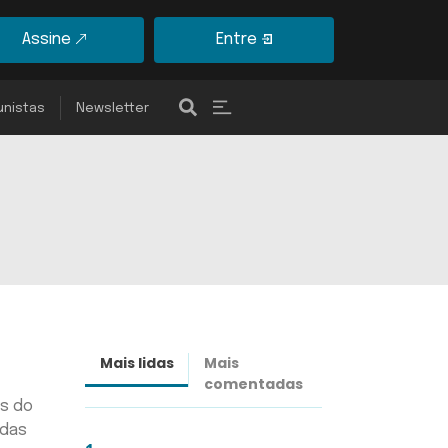
Assine
Entre
unistas
Newsletter
Mais lidas
Mais
Últimas
comentadas
notícias
es do
 das