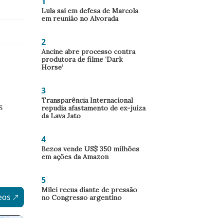
1
Lula sai em defesa de Marcola
em reunião no Alvorada
2
Ancine abre processo contra
produtora de filme ‘Dark
Horse’
3
Transparência Internacional
s
repudia afastamento de ex-juíza
da Lava Jato
4
Bezos vende US$ 350 milhões
em ações da Amazon
5
Milei recua diante de pressão
eos
no Congresso argentino