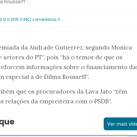
a Rousseff”...
13.11.2015 11:46
comentários 0
emiada da Andrade Gutierrez, segundo Monica
 setores do PT”, pois “há o temor de que os
reforcem informações sobre o financiamento da
m especial a de Dilma Rousseff”.
bém que os procuradores da Lava Jato “têm
s relações da empreiteira com o PSDB”.
aque
Ver mais víd