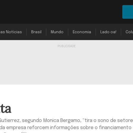
mas Notícias
Brasil
Mundo
Economia
Lado oa!
Col
ta
utierrez, segundo Monica Bergamo, “tira o sono de setor
s da empresa reforcem informações sobre o financiamento