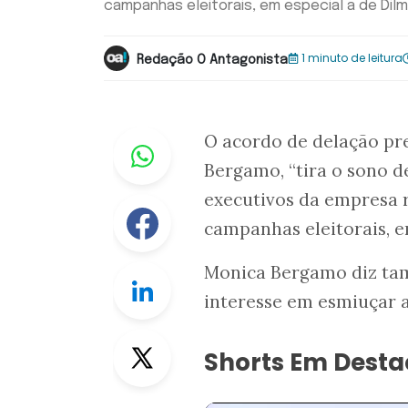
campanhas eleitorais, em especial a de Dilm
1 minuto de leitura
Redação O Antagonista
Whastapp
O acordo de delação pr
Bergamo, “tira o sono de
executivos da empresa 
Facebook
campanhas eleitorais, e
Monica Bergamo diz tam
Linkedin
interesse em esmiuçar a
Twitter
Shorts Em Dest