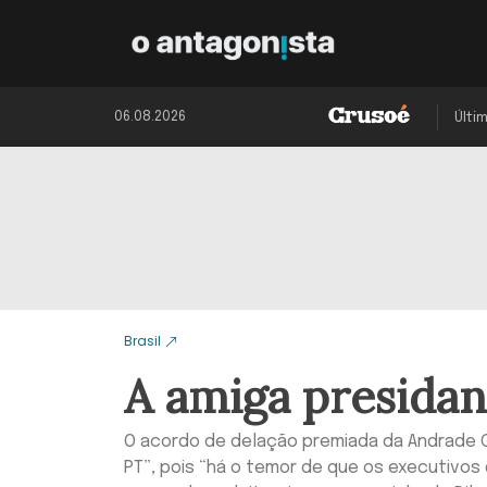
06.08.2026
Últi
Brasil
A amiga presidan
O acordo de delação premiada da Andrade G
PT”, pois “há o temor de que os executivo