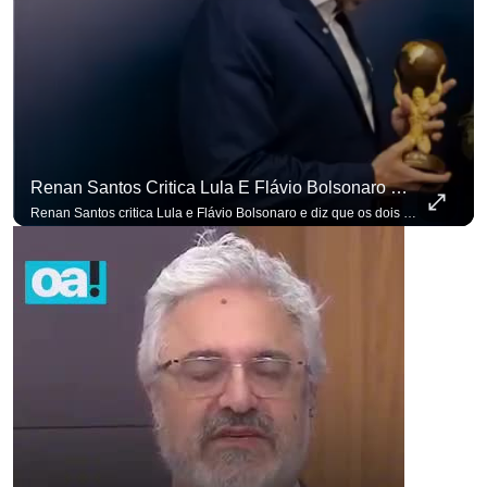
p
Renan Santos Critica Lula E Flávio Bolsonaro E Diz Que Os Dois São Lados Da Mesma Moeda.
Renan Santos critica Lula e Flávio Bolsonaro e diz que os dois são lados da mesma moeda. #OAntagonista Se você busca informação com credibilidade, inscreva-se agora e ative o