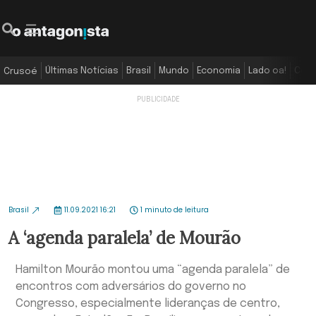
Últimas Notícias
Brasil
Mundo
Economia
Lado oa!
Colu
Crusoé
Brasil
11.09.2021 16:21
1 minuto de leitura
A ‘agenda paralela’ de Mourão
Hamilton Mourão montou uma “agenda paralela” de
encontros com adversários do governo no
Congresso, especialmente lideranças de centro,