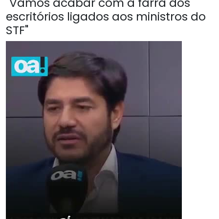
"Vamos acabar com a farra dos
escritórios ligados aos ministros do
STF"