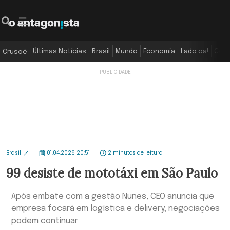
Últimas Notícias
Brasil
Mundo
Economia
Lado oa!
Colu
Crusoé
Brasil
01.04.2026 20:51
2 minutos de leitura
99 desiste de mototáxi em São Paulo
Após embate com a gestão Nunes, CEO anuncia que
empresa focará em logística e delivery; negociações
podem continuar