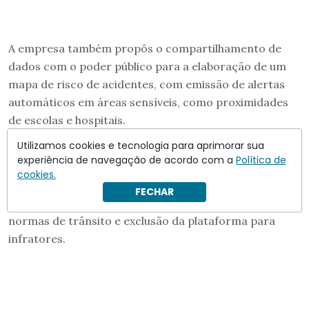
A empresa também propôs o compartilhamento de
dados com o poder público para a elaboração de um
mapa de risco de acidentes, com emissão de alertas
automáticos em áreas sensíveis, como proximidades
de escolas e hospitais.
Utilizamos cookies e tecnologia para aprimorar sua
Outra iniciativa sugerida é um sistema de avaliação de
experiência de navegação de acordo com a
Política de
condutores baseado em telemetria, com
cookies.
monitoramento de aceleração e frenagem. O
FECHAR
mecanismo prevê bonificações para quem respeitar as
normas de trânsito e exclusão da plataforma para
infratores.