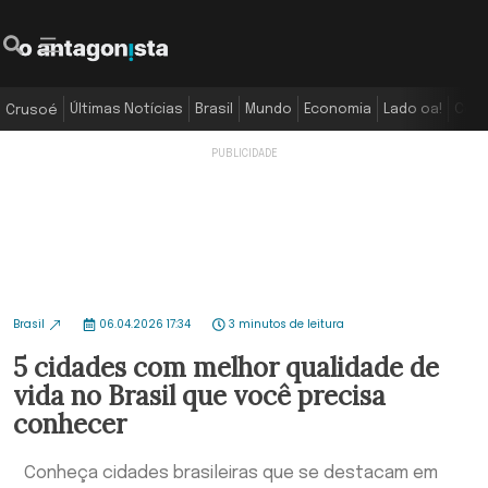
Últimas Notícias
Brasil
Mundo
Economia
Lado oa!
Colu
Crusoé
Brasil
06.04.2026 17:34
3 minutos de leitura
5 cidades com melhor qualidade de
vida no Brasil que você precisa
conhecer
Conheça cidades brasileiras que se destacam em