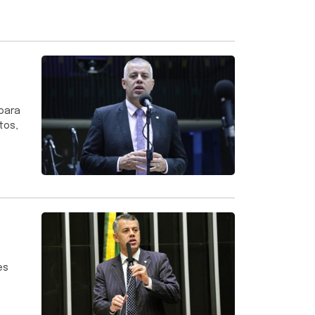
 para
tos,
es