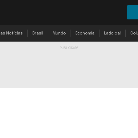
mas Notícias
Brasil
Mundo
Economia
Lado oa!
Col