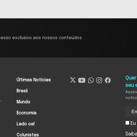
cesso exclusivo aos nossos conteúdos
Quer
Últimas Notícias
seu 
Brasil
Assin
notíc
-
Mundo
Economia
Eu 
Lado oa!
Saib
Colunistas