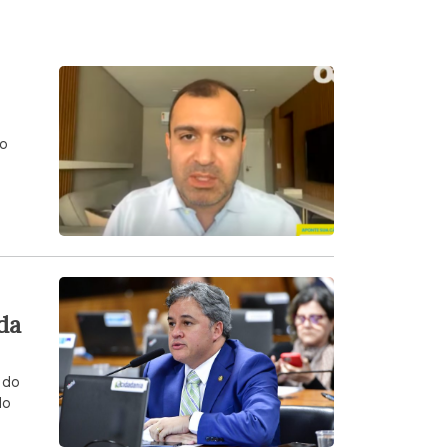
 o
da
 do
do