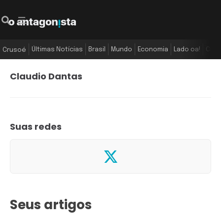
Últimas Notícias
Brasil
Mundo
Economia
Lado oa!
Colu
Crusoé
Claudio Dantas
Suas redes
Seus artigos