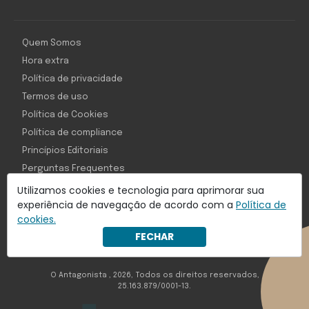
Quem Somos
Hora extra
Política de privacidade
Termos de uso
Política de Cookies
Política de compliance
Princípios Editoriais
Perguntas Frequentes
Utilizamos cookies e tecnologia para aprimorar sua
experiência de navegação de acordo com a
Política de
cookies.
Com inteligência e tecnologia:
FECHAR
Object1ve - Marketing Solution
O Antagonista , 2026, Todos os direitos reservados,
25.163.879/0001-13.