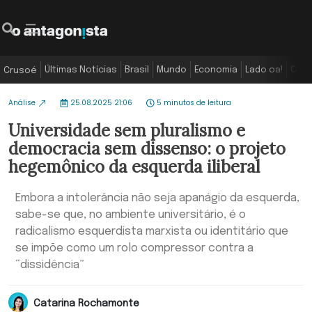
Últimas Notícias
Brasil
Mundo
Economia
Lado oa!
Colu
Crusoé
Análise
25.08.2025 21:06
5 minutos de leitura
Universidade sem pluralismo e
democracia sem dissenso: o projeto
hegemônico da esquerda iliberal
Embora a intolerância não seja apanágio da esquerda,
sabe-se que, no ambiente universitário, é o
radicalismo esquerdista marxista ou identitário que
se impõe como um rolo compressor contra a
“dissidência”
Catarina Rochamonte