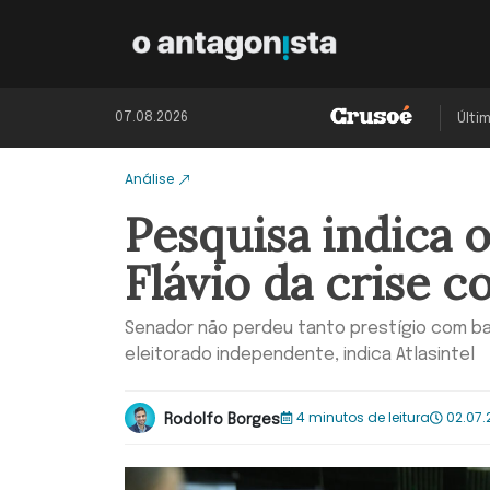
07.08.2026
Últi
Análise
Pesquisa indica 
Flávio da crise 
Senador não perdeu tanto prestígio com ba
eleitorado independente, indica Atlasintel
4 minutos de leitura
02.07.
Rodolfo Borges