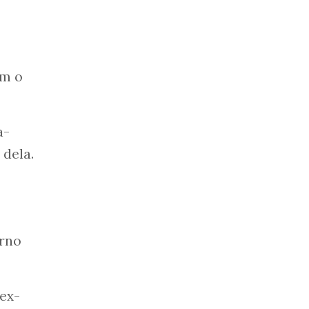
am o
a-
dela.
erno
 ex-