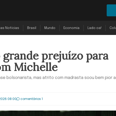
mas Notícias
Brasil
Mundo
Economia
Lado oa!
Col
o grande prejuízo para
com Michelle
se bolsonarista, mas atrito com madrasta soou bem pior 
2026 08:00
comentários 1