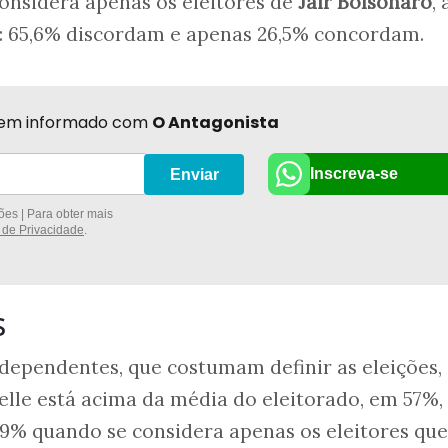
onsidera apenas os eleitores de
Jair Bolsonaro
, 
: 65,6% discordam e apenas 26,5% concordam.
r bem informado com
O Antagonista
Inscreva-se
Enviar
es | Para obter mais
a de Privacidade
.
s
ndependentes, que costumam definir as eleições,
le está acima da média do eleitorado, em 57%, 
9% quando se considera apenas os eleitores que