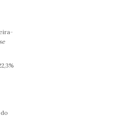
eira-
se
 22,3%
 do