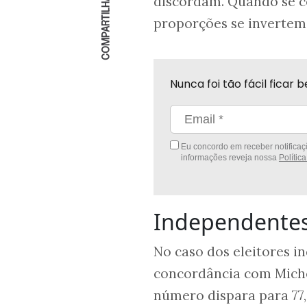
COMPARTILHAR
discordam. Quando se c
proporções se invertem
Nunca foi tão fácil fica
Eu concordo em receber notificaçõ
informações reveja nossa
Polític
Independente
No caso dos eleitores i
concordância com Michel
número dispara para 77,