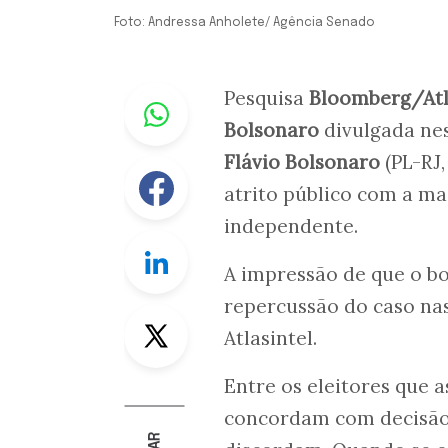
Foto: Andressa Anholete/ Agência Senado
Whastapp
Pesquisa
Bloomberg/Atl
Bolsonaro
divulgada nes
Flávio Bolsonaro
(PL-RJ,
Facebook
atrito público com a ma
independente.
Linkedin
A impressão de que o bo
repercussão do caso nas
Twitter
Atlasintel.
Entre os eleitores que a
concordam com decisão d