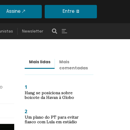
Assine
Entre
unistas
Newsletter
Mais lidas
Mais
Últimas
comentadas
notícias
1
ao
Hang se posiciona sobre
boicote da Havan à Globo
2
Um plano do PT para evitar
fiasco com Lula em estádio