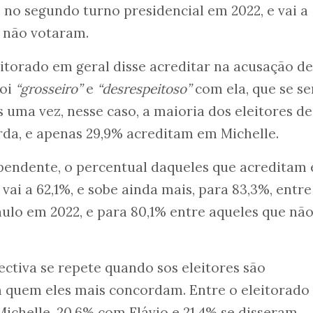
no segundo turno presidencial em 2022, e vai a
e não votaram.
eitorado em geral disse acreditar na acusação de
foi
“grosseiro”
e
“desrespeitoso”
com ela, que se se
s uma vez, nesse caso, a maioria dos eleitores de
rda, e apenas 29,9% acreditam em Michelle.
ependente, o percentual daqueles que acreditam
 vai a 62,1%, e sobe ainda mais, para 83,3%, entre
ulo em 2022, e para 80,1% entre aqueles que nã
ectiva se repete quando sos eleitores são
 quem eles mais concordam. Entre o eleitorado
Michelle, 20,6% com Flávio e 21,4% se disseram