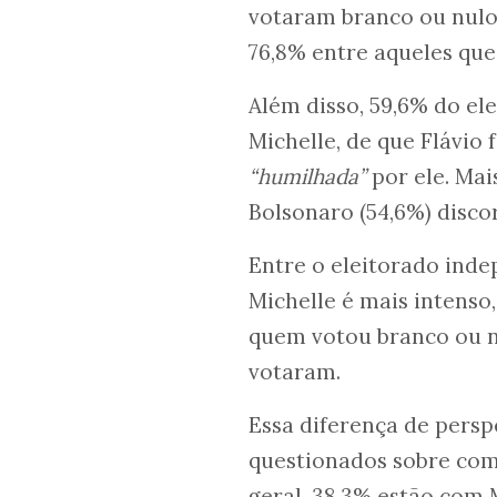
votaram branco ou nulo 
76,8% entre aqueles qu
Além disso, 59,6% do el
Michelle, de que Flávio 
“humilhada”
por ele. Mai
Bolsonaro (54,6%) disco
Entre o eleitorado ind
Michelle é mais intenso,
quem votou branco ou n
votaram.
Essa diferença de persp
questionados sobre com
geral, 38,3% estão com 