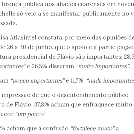
bronca pública nos aliados cearenses em nove
ichelle só veio a se manifestar publicamente no 
ssada.
isa Atlasintel constata, por meio das opiniões d
de 26 a 30 de junho, que o apoio e a participação
tura presidencial de Flávio são importantes: 28
portantes”
e 26,5% disseram
“muito importantes”
.
eram
“pouco importantes”
e 11,7%,
“nada importante
 impressão de que o desentendimento público
ra de Flávio: 37,8% acham que enfraquece muito
quece
“um pouco”
.
7,1% acham que a confusão
“fortalece muito”
a