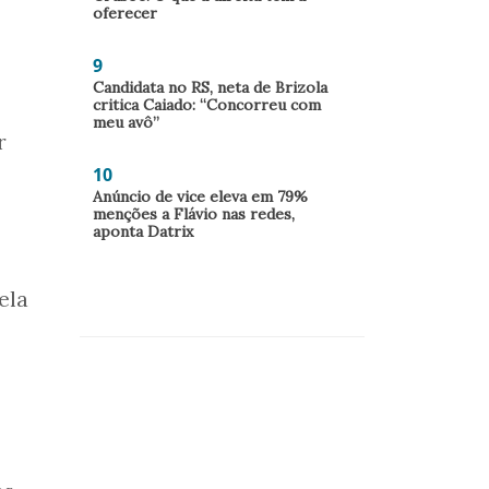
oferecer
9
Candidata no RS, neta de Brizola
critica Caiado: “Concorreu com
meu avô”
r
10
Anúncio de vice eleva em 79%
menções a Flávio nas redes,
aponta Datrix
ela