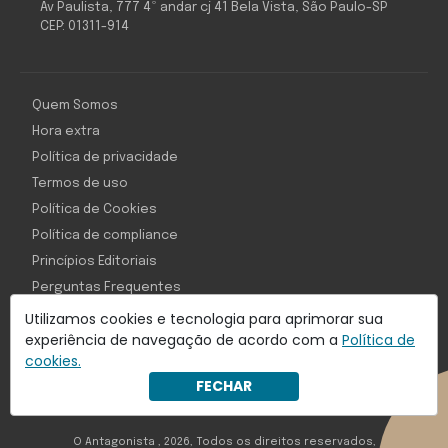
Av Paulista, 777 4º andar cj 41 Bela Vista, São Paulo-SP
CEP: 01311-914
Quem Somos
Hora extra
Política de privacidade
Termos de uso
Política de Cookies
Política de compliance
Princípios Editoriais
Perguntas Frequentes
Utilizamos cookies e tecnologia para aprimorar sua
experiência de navegação de acordo com a
Política de
cookies.
Com inteligência e tecnologia:
FECHAR
Object1ve - Marketing Solution
O Antagonista , 2026, Todos os direitos reservados,