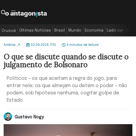
Últimas Notícias
Brasil
Mundo
Economia
Lado oa!
Colu
Crusoé
Análise
02.09.2025 17:10
4 minutos de leitura
O que se discute quando se discute o
julgamento de Bolsonaro
Políticos – os que aceitam a regra do jogo, para
entrar nele; os que almejam ou detêm o poder – não
podem, sob hipótese nenhuma, cogitar golpe de
Estado
Gustavo Nogy