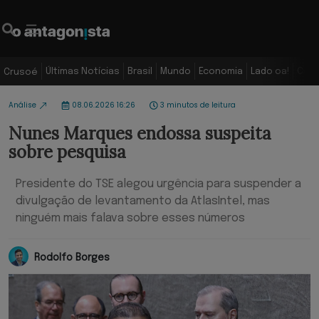
Últimas Notícias
Brasil
Mundo
Economia
Lado oa!
Colu
Crusoé
Análise
08.06.2026 16:26
3 minutos de leitura
Nunes Marques endossa suspeita
sobre pesquisa
Presidente do TSE alegou urgência para suspender a
divulgação de levantamento da AtlasIntel, mas
ninguém mais falava sobre esses números
Rodolfo Borges