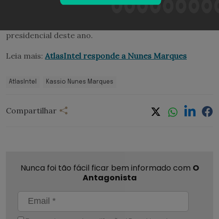
plenário do TSE. O julgamento do colegiado sobre a
questão deve indicar em que clima decorrerá a corrida
presidencial deste ano.
Leia mais:
AtlasIntel responde a Nunes Marques
AtlasIntel
Kassio Nunes Marques
Compartilhar
Nunca foi tão fácil ficar bem informado com
O
Antagonista