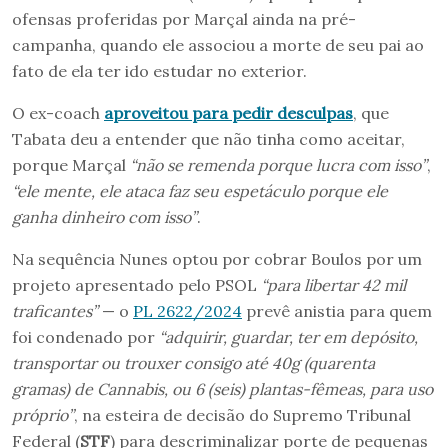
ofensas proferidas por Marçal ainda na pré-
campanha, quando ele associou a morte de seu pai ao
fato de ela ter ido estudar no exterior.
O ex-coach
aproveitou para pedir desculpas
, que
Tabata deu a entender que não tinha como aceitar,
porque Marçal
“não se remenda porque lucra com isso”
,
“ele mente, ele ataca faz seu espetáculo porque ele
ganha dinheiro com isso”
.
Na sequência Nunes optou por cobrar Boulos por um
projeto apresentado pelo PSOL
“para libertar 42 mil
traficantes”
— o
PL 2622/2024
prevê anistia para quem
foi condenado por
“adquirir, guardar, ter em depósito,
transportar ou trouxer consigo até 40g (quarenta
gramas) de Cannabis, ou 6 (seis) plantas-fêmeas, para uso
próprio”
, na esteira de decisão do Supremo Tribunal
Federal (
STF
) para descriminalizar porte de pequenas