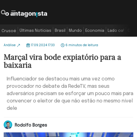
Últimas Notícias
Brasil
Mundo
Economia
Lado oa!
Colu
Crusoé
Análise
17.09.2024 17:33
6 minutos de leitura
Marçal vira bode expiatório para a
baixaria
Influenciador se destacou mais uma vez como
provocador no debate da RedeTV, mas seus
adversários precisam se esforçar um pouco mais para
convencer o eleitor de que não estão no mesmo nível
dele
Rodolfo Borges