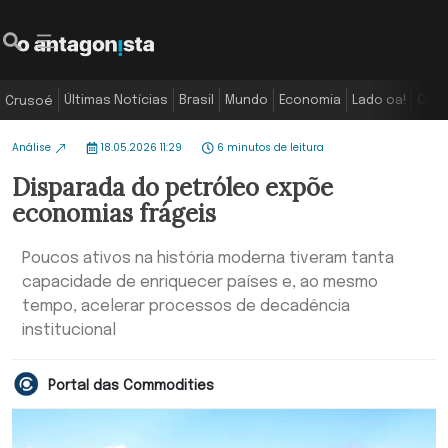
Últimas Notícias
Brasil
Mundo
Economia
Lado oa!
Colu
Crusoé
Análise
18.05.2026 11:29
6 minutos de leitura
Disparada do petróleo expõe
economias frágeis
Poucos ativos na história moderna tiveram tanta
capacidade de enriquecer países e, ao mesmo
tempo, acelerar processos de decadência
institucional
Portal das Commodities