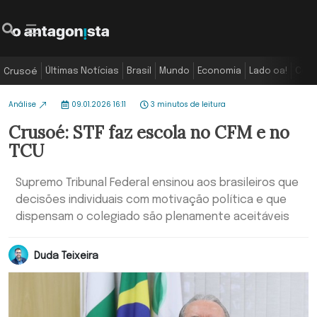
Últimas Notícias
Brasil
Mundo
Economia
Lado oa!
Colu
Crusoé
Análise
09.01.2026 16:11
3 minutos de leitura
Crusoé: STF faz escola no CFM e no
TCU
Supremo Tribunal Federal ensinou aos brasileiros que
decisões individuais com motivação política e que
dispensam o colegiado são plenamente aceitáveis
Duda Teixeira