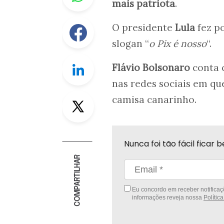
mais patriota
.
Facebook
O presidente
Lula
fez po
slogan “
o Pix é nosso
“.
Linkedin
Flávio Bolsonaro
conta 
nas redes sociais em qu
Twitter
camisa canarinho.
Nunca foi tão fácil fica
COMPARTILHAR
Eu concordo em receber notificaçõ
informações reveja nossa
Polític