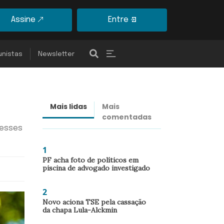
Assine
Entre
unistas
Newsletter
Mais lidas
Mais
Últimas
comentadas
notícias
resses
1
PF acha foto de políticos em
piscina de advogado investigado
2
Novo aciona TSE pela cassação
da chapa Lula-Alckmin