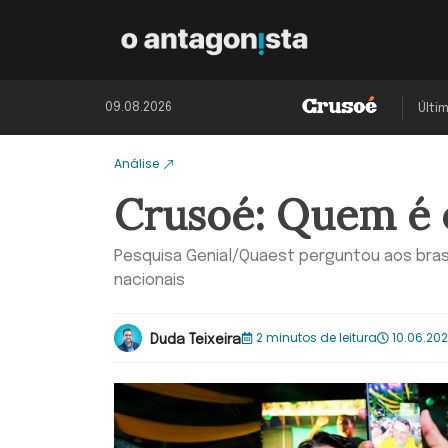
09.08.2026
Últi
Análise
Crusoé: Quem é o
Pesquisa Genial/Quaest perguntou aos bras
nacionais
2 minutos de leitura
10.06.202
Duda Teixeira