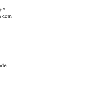
que
m com
ade