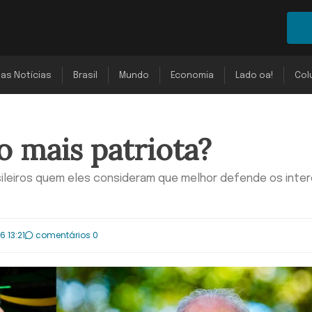
mas Notícias
Brasil
Mundo
Economia
Lado oa!
Col
 mais patriota?
ileiros quem eles consideram que melhor defende os inte
6 13:21
comentários 0