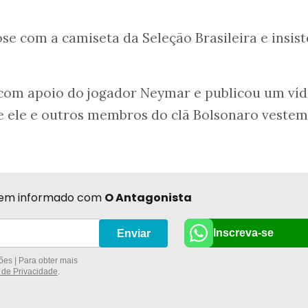
se com a camiseta da Seleção Brasileira e insist
com apoio do jogador Neymar e publicou um ví
e ele e outros membros do clã Bolsonaro vestem
r bem informado com
O Antagonista
Inscreva-se
Enviar
es | Para obter mais
a de Privacidade
.