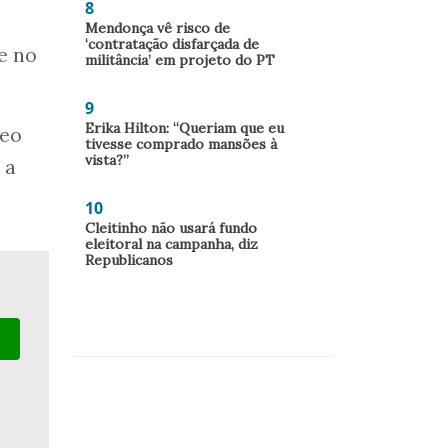
8
Mendonça vê risco de
‘contratação disfarçada de
e no
militância’ em projeto do PT
9
Erika Hilton: “Queriam que eu
deo
tivesse comprado mansões à
vista?”
 a
10
Cleitinho não usará fundo
eleitoral na campanha, diz
Republicanos