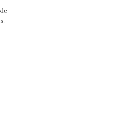
 de
s.