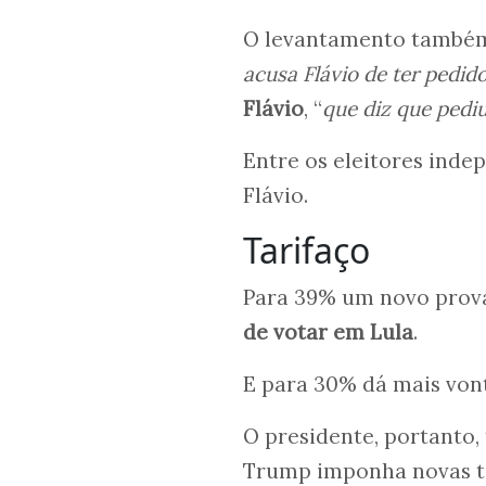
O levantamento també
acusa Flávio de ter pedido
Flávio
, “
que diz que pedi
Entre os eleitores ind
Flávio.
Tarifaço
Para 39% um novo prová
de votar em Lula
.
E para 30% dá mais vont
O presidente, portanto,
Trump imponha novas tar