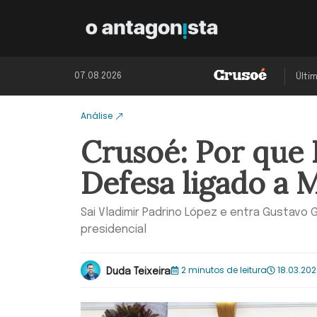
07.08.2026
Últi
Análise
Crusoé: Por que 
Defesa ligado a 
Sai Vladimir Padrino López e entra Gustavo
presidencial
2 minutos de leitura
18.03.202
Duda Teixeira