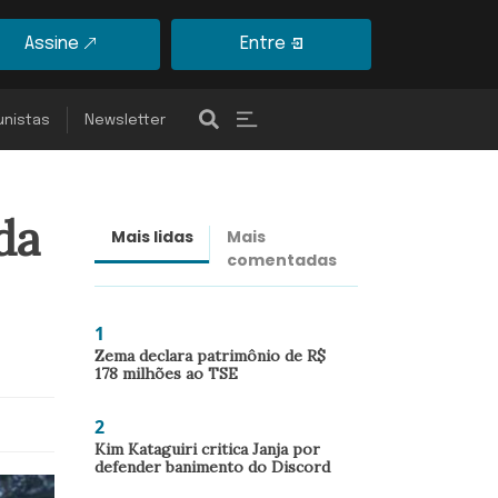
Assine
Entre
unistas
Newsletter
da
Mais lidas
Mais
Últimas
comentadas
notícias
1
Zema declara patrimônio de R$
178 milhões ao TSE
2
Kim Kataguiri critica Janja por
defender banimento do Discord