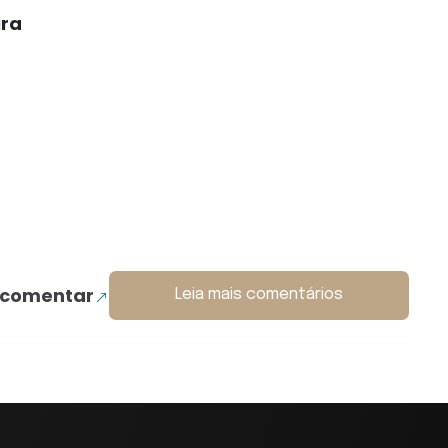
ira
 comentar
Leia mais comentários