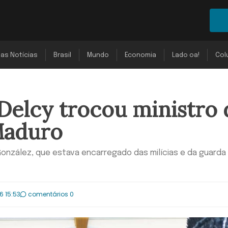
mas Notícias
Brasil
Mundo
Economia
Lado oa!
Col
Delcy trocou ministro 
Maduro
 González, que estava encarregado das milícias e da guarda
6 15:53
comentários 0