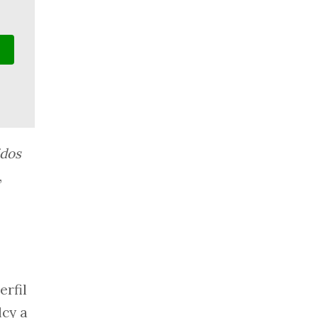
idos
,
erfil
lcy a