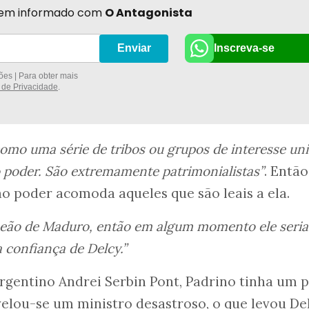
r bem informado com
O Antagonista
Inscreva-se
Enviar
es | Para obter mais
a de Privacidade
.
omo uma série de tribos ou grupos de interesse un
 poder. São extremamente patrimonialistas”
. Então
o poder acomoda aqueles que são leais a ela.
peão de Maduro, então em algum momento ele seria
 confiança de Delcy.”
argentino Andrei Serbin Pont, Padrino tinha um p
evelou-se um ministro desastroso, o que levou De