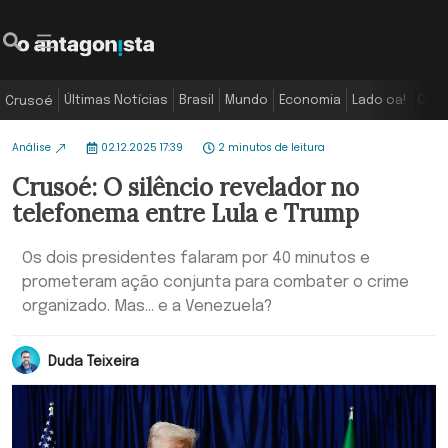
Últimas Notícias
Brasil
Mundo
Economia
Lado oa!
Colu
Crusoé
Análise
02.12.2025 17:39
2 minutos de leitura
Crusoé: O silêncio revelador no
telefonema entre Lula e Trump
Os dois presidentes falaram por 40 minutos e
prometeram ação conjunta para combater o crime
organizado. Mas... e a Venezuela?
Duda Teixeira