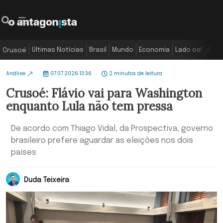
Últimas Notícias
Brasil
Mundo
Economia
Lado oa!
Colu
Crusoé
Análise
07.07.2026 13:36
2 minutos de leitura
Crusoé: Flávio vai para Washington
enquanto Lula não tem pressa
De acordo com Thiago Vidal, da Prospectiva, governo
brasileiro prefere aguardar as eleições nos dois
países
Duda Teixeira