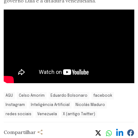
governo Lula e a ditadura venezuelana.
AGU
Celso Amorim
Eduardo Bolsonaro
facebook
Instagram
Inteligência Artificial
Nicolás Maduro
redes sociais
Venezuela
X (antigo Twitter)
Compartilhar