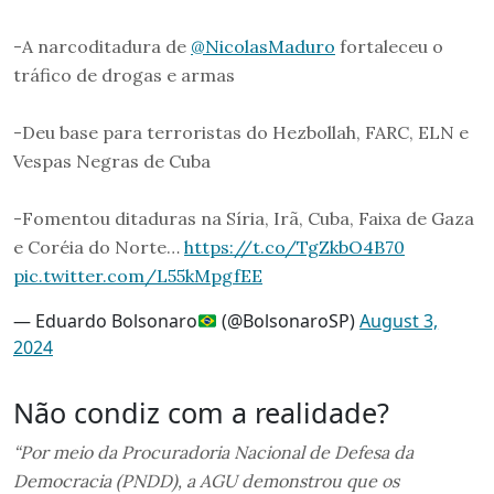
-A narcoditadura de
@NicolasMaduro
fortaleceu o
tráfico de drogas e armas
-Deu base para terroristas do Hezbollah, FARC, ELN e
Vespas Negras de Cuba
-Fomentou ditaduras na Síria, Irã, Cuba, Faixa de Gaza
e Coréia do Norte…
https://t.co/TgZkbO4B70
pic.twitter.com/L55kMpgfEE
— Eduardo Bolsonaro
(@BolsonaroSP)
August 3,
2024
Não condiz com a realidade?
“Por meio da Procuradoria Nacional de Defesa da
Democracia (PNDD), a AGU demonstrou que os