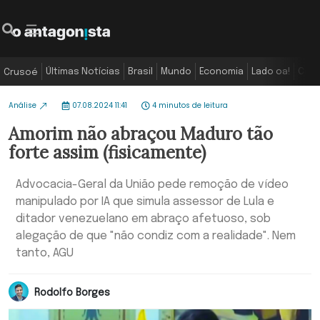
Últimas Notícias
Brasil
Mundo
Economia
Lado oa!
Colu
Crusoé
Análise
07.08.2024 11:41
4 minutos de leitura
Amorim não abraçou Maduro tão
forte assim (fisicamente)
Advocacia-Geral da União pede remoção de vídeo
manipulado por IA que simula assessor de Lula e
ditador venezuelano em abraço afetuoso, sob
alegação de que "não condiz com a realidade". Nem
tanto, AGU
Rodolfo Borges