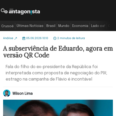
Últimas Notícias
Brasil
Mundo
Economia
Lado oa!
Colu
Crusoé
Análise
05.06.2026 10:10
2 minutos de leitura
A subserviência de Eduardo, agora em
versão QR Code
Fala do filho do ex-presidente da República foi
interpretada como proposta de negociação do PIX;
estrago na campanha de Flávio é incontável
Wilson Lima