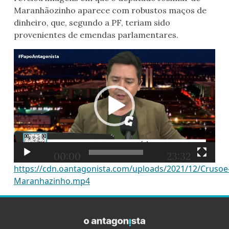
Maranhãozinho aparece com robustos maços de
dinheiro, que, segundo a PF, teriam sido
provenientes de emendas parlamentares.
Tocador
de
vídeo
00:00
23:32
https://cdn.oantagonista.com/uploads/2021/12/Crusoe
Maranhazinho.mp4