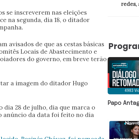
redes, 
os se inscreverem nas eleições
e na segunda, dia 18, o ditador
ampanha.
m avisados de que as cestas básicas
Progr
omitês Locais de Abastecimento e
poiadores do governo, em breve terão
tar a imagem do ditador Hugo
4983 V
Papo Antag
o dia 28 de julho, dia que marca o
 anúncio da data foi feito no dia
alecido,
Rosinés Chávez, foi nomeada