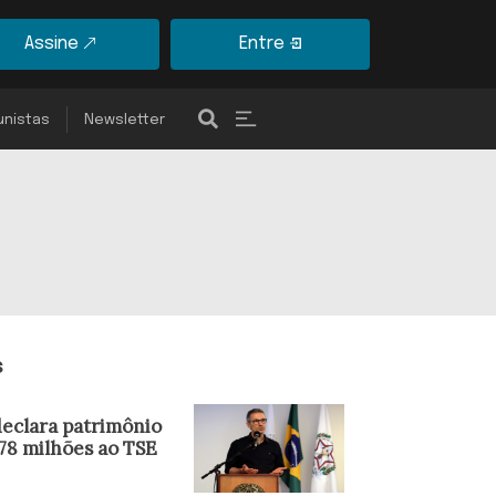
Assine
Entre
unistas
Newsletter
s
eclara patrimônio
178 milhões ao TSE