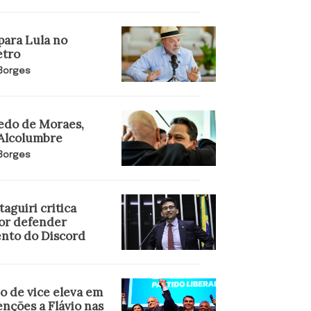
para Lula no
tro
 Borges
edo de Moraes,
 Alcolumbre
 Borges
aguiri critica
por defender
nto do Discord
o de vice eleva em
nções a Flávio nas