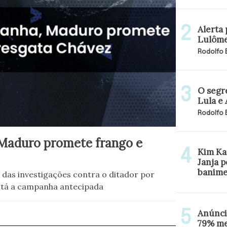
Alerta 
Lulôme
Rodolfo
O segr
Lula e
Rodolfo
Maduro promete frango e
Kim Kat
Janja 
banime
 das investigações contra o ditador por
stá a campanha antecipada
Anúnci
79% me