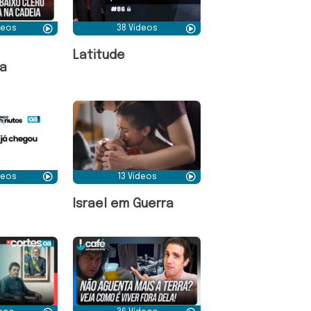
deos
38 Vídeos
Latitude
a
deos
13 Vídeos
Israel em Guerra