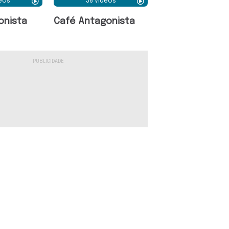
deos
36 Vídeos
onista
Café Antagonista