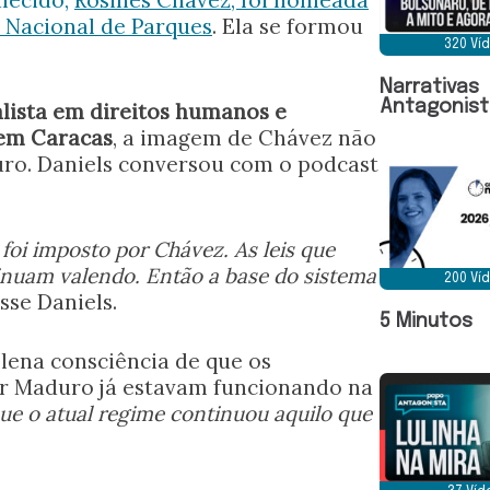
to Nacional de Parques
. Ela se formou
320 Ví
Narrativas
Antagonist
alista em direitos humanos e
 em Caracas
, a imagem de Chávez não
uro. Daniels conversou com o podcast
oi imposto por Chávez. As leis que
inuam valendo. Então a base do sistema
200 Ví
isse Daniels.
5 Minutos
lena consciência de que os
r Maduro já estavam funcionando na
que o atual regime continuou aquilo que