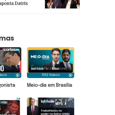
aponta Datrix
amas
ídeos
1002 Vídeos
onista
Meio-dia em Brasília