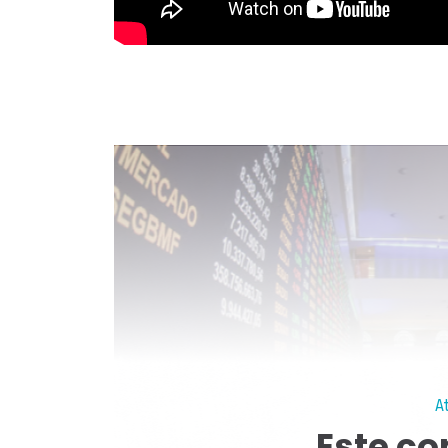
A
Este co