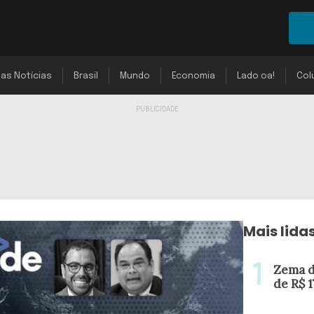
mas Notícias
Brasil
Mundo
Economia
Lado oa!
Col
Mais lida
Zema d
de R$ 