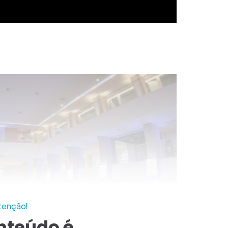
tenção!
nteúdo é