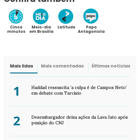
Cinco
Meio-dia
Latitude
Papo
minutos
em Brasília
Antagonista
Mais lidas
Mais comentadas
Últimas notícias
1
Haddad ressuscita ‘a culpa é de Campos Neto’
em debate com Tarcísio
2
Desembargador deixa ações da Lava Jato após
punição do CNJ