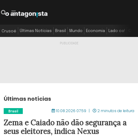
Últimas Notícias
Brasil
Mundo
Economia
Lado oa!
Colu
Crusoé
Últimas notícias
10.08.2026 07:59
2 minutos de leitura
Brasil
Zema e Caiado não dão segurança a
seus eleitores, indica Nexus