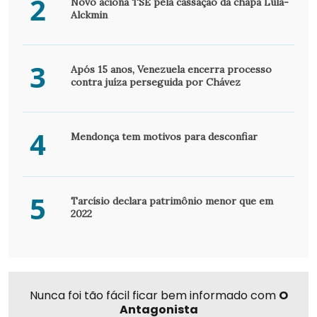
2
Novo aciona TSE pela cassação da chapa Lula-
Alckmin
3
Após 15 anos, Venezuela encerra processo
contra juíza perseguida por Chávez
4
Mendonça tem motivos para desconfiar
5
Tarcísio declara patrimônio menor que em
2022
Nunca foi tão fácil ficar bem informado com
O
Antagonista