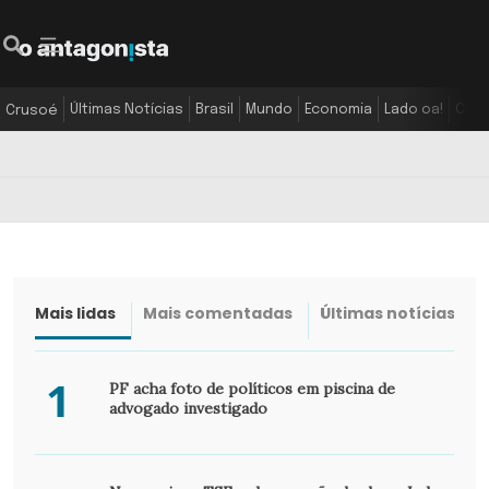
Últimas Notícias
Brasil
Mundo
Economia
Lado oa!
Colu
Crusoé
Mais lidas
Mais comentadas
Últimas notícias
1
PF acha foto de políticos em piscina de
advogado investigado