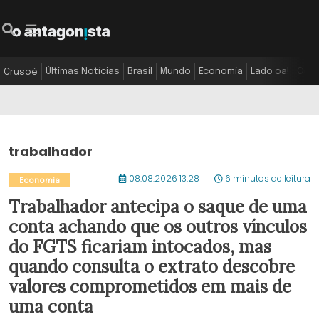
Últimas Notícias
Brasil
Mundo
Economia
Lado oa!
Colu
Crusoé
trabalhador
08.08.2026 13:28
6 minutos de leitura
Economia
Trabalhador antecipa o saque de uma
conta achando que os outros vínculos
do FGTS ficariam intocados, mas
quando consulta o extrato descobre
valores comprometidos em mais de
uma conta