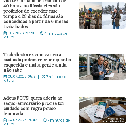
vão ter jornada de trabalho de
40 horas, na Rússia eles são
proibidos de exceder esse
tempo e 28 dias de férias são
concedidos a partir de 6 meses
trabalhados
11.07.2026 23:23
4 minutos de
leitura
Trabalhadores com carteira
assinada podem receber quantia
esquecida e muita gente ainda
não sabe
05.07.2026 05:13
7 minutos de
leitura
Adeus FGTS: quem aderiu ao
saque-aniversário precisa ter
cuidado com regra pouco
lembrada
04.07.2026 20:43
7 minutos de
leitura