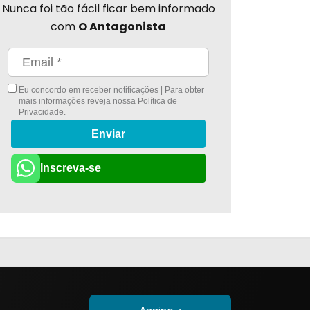
Nunca foi tão fácil ficar bem informado
com
O Antagonista
Eu concordo em receber notificações | Para obter
mais informações reveja nossa
Política de
Privacidade
.
Enviar
Inscreva-se