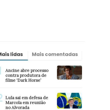
ais lidas
Mais comentadas
Últimas n
Ancine abre processo
contra produtora de
filme ‘Dark Horse’
Lula sai em defesa de
Marcola em reunião
no Alvorada