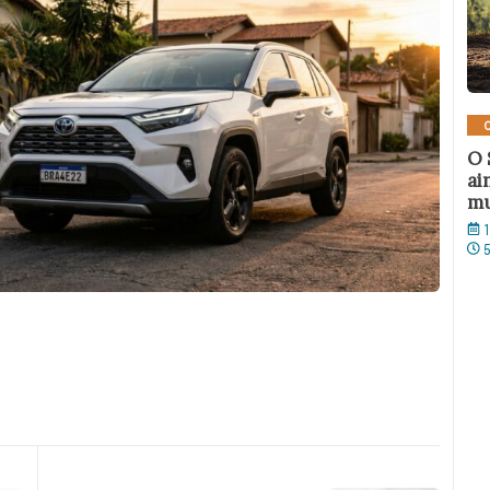
O 
ai
m
1