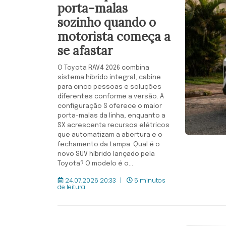
porta-malas
sozinho quando o
motorista começa a
se afastar
O Toyota RAV4 2026 combina
sistema híbrido integral, cabine
para cinco pessoas e soluções
diferentes conforme a versão. A
configuração S oferece o maior
porta-malas da linha, enquanto a
SX acrescenta recursos elétricos
que automatizam a abertura e o
fechamento da tampa. Qual é o
novo SUV híbrido lançado pela
Toyota? O modelo é o...
24.07.2026 20:33
5 minutos
de leitura