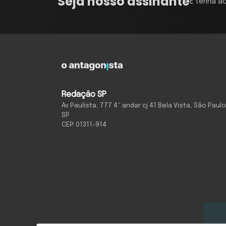
Seja nosso assinante
E tenha a
Redação SP
Av Paulista, 777 4º andar cj 41 Bela Vista, São Paulo
SP
CEP: 01311-914