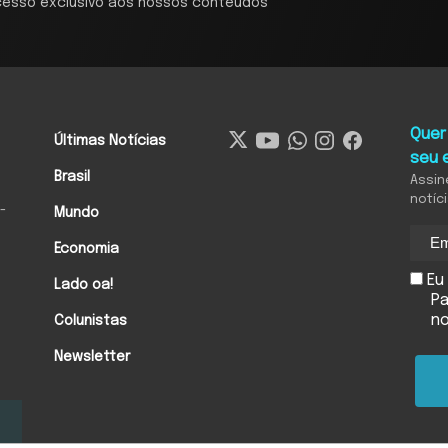
cesso exclusivo aos nossos conteúdos
Quer
Últimas Notícias
seu 
Brasil
Assin
notíc
-
Mundo
Economia
Eu 
Lado oa!
Pa
n
Colunistas
Newsletter