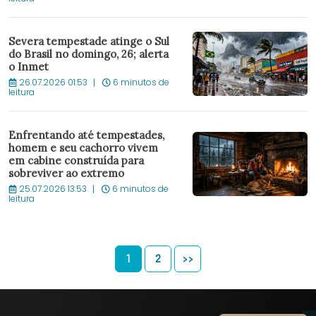
Severa tempestade atinge o Sul
do Brasil no domingo, 26; alerta
o Inmet
26.07.2026 01:53
6 minutos de
leitura
Enfrentando até tempestades,
homem e seu cachorro vivem
em cabine construída para
sobreviver ao extremo
25.07.2026 13:53
6 minutos de
leitura
1
2
>>