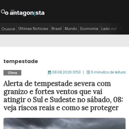
Últimas Notícias
Brasil
Mundo
Economia
Lado oa!
Colu
Crusoé
tempestade
08.08.2026 01:53
5 minutos de leitura
Clima
Alerta de tempestade severa com
granizo e fortes ventos que vai
atingir o Sul e Sudeste no sábado, 08:
veja riscos reais e como se proteger