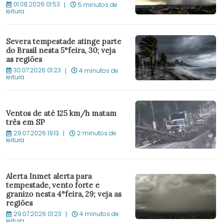
01.08.2026 01:53
5 minutos de
leitura
Severa tempestade atinge parte
do Brasil nesta 5°feira, 30; veja
as regiões
30.07.2026 01:23
4 minutos de
leitura
Ventos de até 125 km/h matam
três em SP
29.07.2026 19:13
2 minutos de
leitura
Alerta Inmet alerta para
tempestade, vento forte e
granizo nesta 4°feira, 29; veja as
regiões
29.07.2026 01:23
4 minutos de
leitura