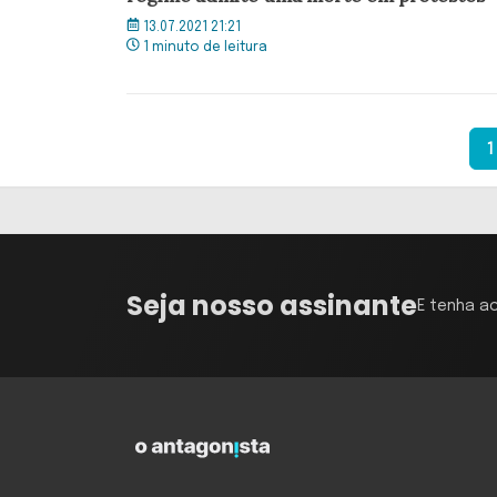
13.07.2021 21:21
1 minuto de leitura
1
Seja nosso assinante
E tenha a