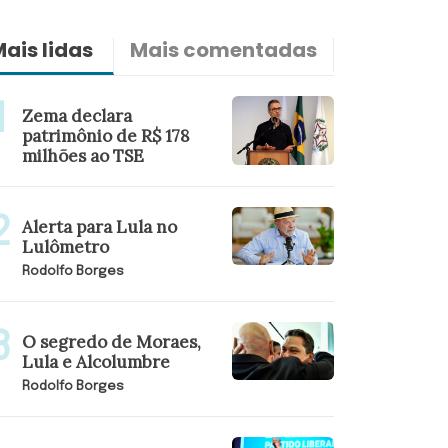
ais lidas
Mais comentadas
Últimas n
Zema declara
patrimônio de R$ 178
milhões ao TSE
Alerta para Lula no
Lulômetro
Rodolfo Borges
O segredo de Moraes,
Lula e Alcolumbre
Rodolfo Borges