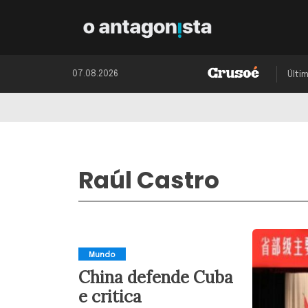
07.08.2026
Últi
Raúl Castro
Mundo
China defende Cuba
e critica