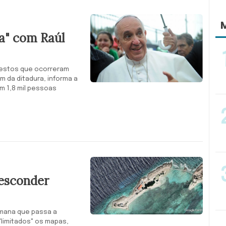
M
a" com Raúl
testos que ocorreram
m da ditadura, informa a
om 1,8 mil pessoas
 esconder
emana que passa a
limitados" os mapas,