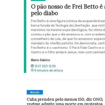
O pão nosso de Frei Betto 
pelo diabo
Frei Betto é uma figura icônica da esquerda brasi
barca furada da Teologia da Libertação, que mist
marxismo na mesma sopa ideológica, foi vítima da 
comeu o pão que o dia amassou e, com a redemo
conselheiro de Lula, de que foi assessor especi
mandato do chefão petista. Um democrata, certo?
Frei Betto é o castrismo. O Pai é Fidel Castro e o 
Castro e o Filho ainda é Jesus, mas com camiset
Mario Sabino
19.07.2021 12:09
8 minutos de leitura
Mundo
Cuba prendeu pelo menos 150, diz ONG;
regime admite uma morte em protestos