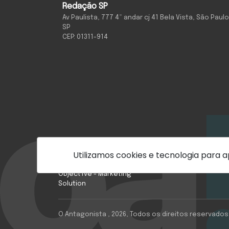
Redação SP
Av Paulista, 777 4º andar cj 41 Bela Vista, São Paulo
SP
CEP: 01311-914
Utilizamos cookies e tecnologia para
Com inteligência e
tecnologia:
Quem Somos
Object1ve - Marketing
Solution
O Antagonista , 2026, Todos os direitos reservados,