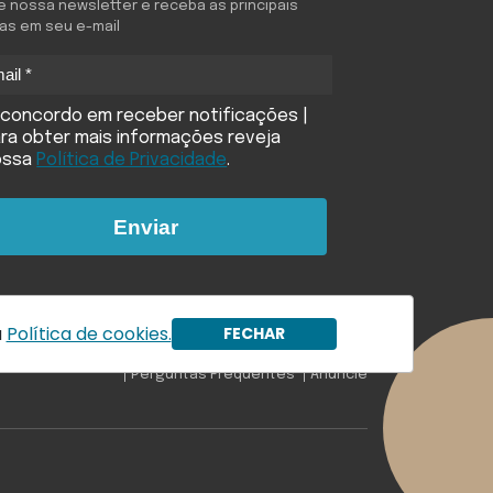
e nossa newsletter e receba as principais
ias em seu e-mail
concordo em receber notificações |
ra obter mais informações reveja
ossa
Política de Privacidade
.
Enviar
a
Política de cookies.
FECHAR
ookies
Política de compliance
Princípios Editoriais
Perguntas Frequentes
Anuncie