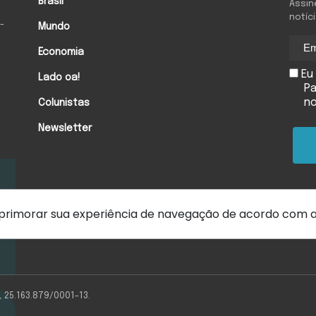
Brasil
Assin
notíc
-
Mundo
Economia
Eu 
Lado oa!
Pa
n
Colunistas
Newsletter
 aprimorar sua experiência de navegação de acordo com 
Hora extra
Política de privacidade
Termos de uso
Política de C
 25.163.879/0001-13.