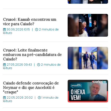
Crusoé: Kassab encontrou um
vice para Caiado?
30.06.2026 10:15
2 minutos de
leitura
Crusoé: Leite finalmente
embarcou na pré-candidatura de
Caiado?
27.05.2026 09:43
2 minutos de
leitura
Caiado defende convocação de
Neymar e diz que Ancelotti é
"craque"
22.05.2026 20:02
1 minuto de
leitura