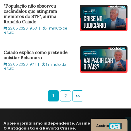
"População não absorveu
escândalos que atingiram
membros do STF", afirma
Ronaldo Caiado
22.05.2026 19:53
1 minuto de
leitura
Caiado explica como pretende
anistiar Bolsonaro
22.05.2026 19:41
1 minuto de
leitura
1
2
>>
Apoie o jornalismo independente. Assine
Assine
O Antagonista e a Revista Crusoé.