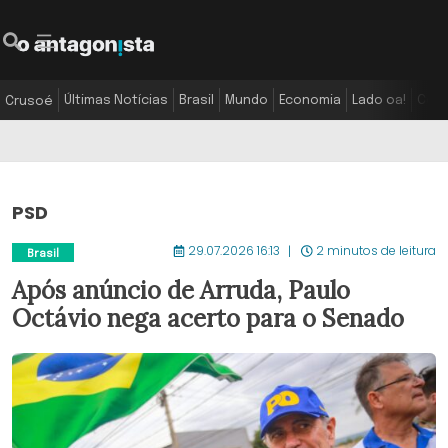
Últimas Notícias
Brasil
Mundo
Economia
Lado oa!
Colu
Crusoé
PSD
29.07.2026 16:13
2 minutos de leitura
Brasil
Após anúncio de Arruda, Paulo
Octávio nega acerto para o Senado