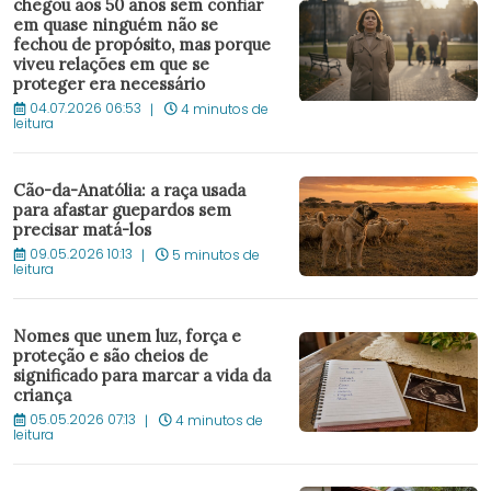
chegou aos 50 anos sem confiar
em quase ninguém não se
fechou de propósito, mas porque
viveu relações em que se
proteger era necessário
04.07.2026 06:53
4 minutos de
leitura
Cão-da-Anatólia: a raça usada
para afastar guepardos sem
precisar matá-los
09.05.2026 10:13
5 minutos de
leitura
Nomes que unem luz, força e
proteção e são cheios de
significado para marcar a vida da
criança
05.05.2026 07:13
4 minutos de
leitura