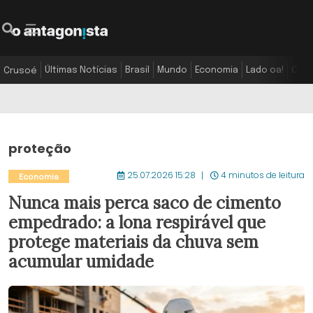
Últimas Notícias
Brasil
Mundo
Economia
Lado oa!
Colu
Crusoé
proteção
25.07.2026 15:28
4 minutos de leitura
Economia
Nunca mais perca saco de cimento
empedrado: a lona respirável que
protege materiais da chuva sem
acumular umidade