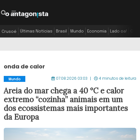
Últimas Notícias
Brasil
Mundo
Economia
Lado oa!
Colu
Crusoé
onda de calor
07.08.2026 03:03
4 minutos de leitura
Mundo
Areia do mar chega a 40 °C e calor
extremo “cozinha” animais em um
dos ecossistemas mais importantes
da Europa