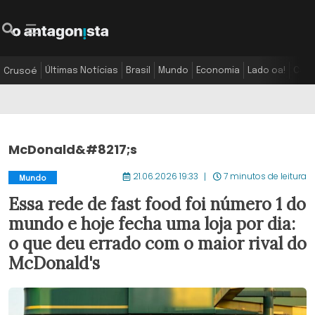
Últimas Notícias
Brasil
Mundo
Economia
Lado oa!
Colu
Crusoé
McDonald&#8217;s
21.06.2026 19:33
7 minutos de leitura
Mundo
Essa rede de fast food foi número 1 do
mundo e hoje fecha uma loja por dia:
o que deu errado com o maior rival do
McDonald's