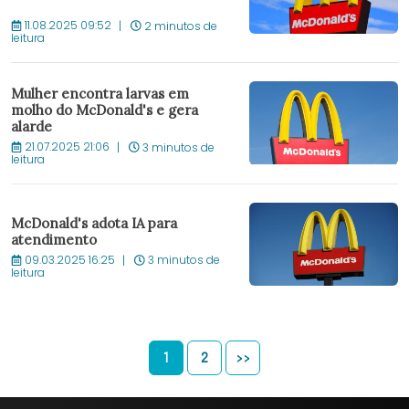
11.08.2025 09:52
2 minutos de
leitura
Mulher encontra larvas em
molho do McDonald's e gera
alarde
21.07.2025 21:06
3 minutos de
leitura
McDonald's adota IA para
atendimento
09.03.2025 16:25
3 minutos de
leitura
1
2
>>