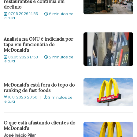
restaurantes e continua em
declínio
07.06.2026 14:53
6 minutos de
leitura
Analista na ONU é indiciada por
tapa em funcionária do
McDonald’s
06.05.2026 17:53
2 minutos de
leitura
McDonald’s está fora do topo do
ranking de fast foods
10.01.2026 20:50
3 minutos de
leitura
O que está afastando clientes do
McDonald’s
José Inácio Pilar