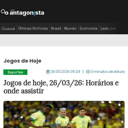
Últimas Notícias
Brasil
Mundo
Economia
Lado oa!
Colu
Crusoé
Jogos de Hoje
26.03.2026 05:24
3 minutos de leitura
Esportes
Jogos de hoje, 26/03/26: Horários e
onde assistir