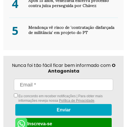
4
Após 15 anos, Venezuela encerra processo
contra juíza perseguida por Chávez
5
Mendonça vê risco de ‘contratação disfarçada
de militância’ em projeto do PT
Nunca foi tão fácil ficar bem informado com
O
Antagonista
Eu concordo em receber notificações | Para obter mais
informações reveja nossa
Política de Privacidade
.
Enviar
Inscreva-se