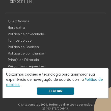
CEP: 01311-914
Quem Somos
Hora extra
Política de privacidade
Termos de uso
Política de Cookies
Política de compliance
Princípios Editoriais
Perguntas Frequentes
Utilizamos cookies e tecnologia para aprimorar sua
experiência de navegação de acordo com a
Política de
cookies.
Com inteligência e tecnologia:
FECHAR
Object1ve - Marketing Solution
O Antagonista , 2026, Todos os direitos reservados,
25.163.879/0001-13.