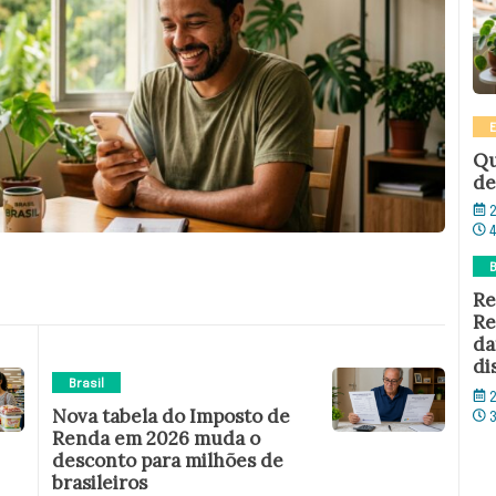
Qu
de
2
B
Re
Re
da
di
Brasil
2
Nova tabela do Imposto de
Renda em 2026 muda o
desconto para milhões de
brasileiros