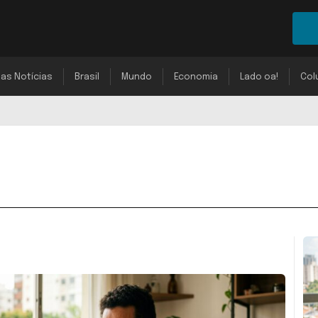
mas Notícias
Brasil
Mundo
Economia
Lado oa!
Col