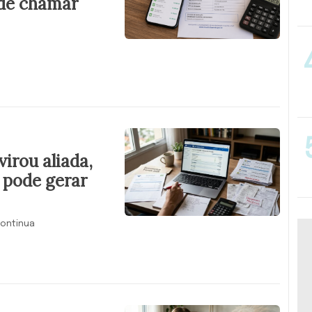
de chamar
irou aliada,
 pode gerar
continua