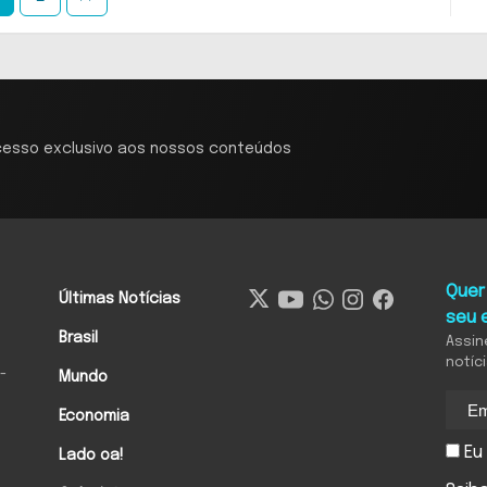
cesso exclusivo aos nossos conteúdos
Quer
Últimas Notícias
seu 
Brasil
Assin
notíc
-
Mundo
Economia
Eu 
Lado oa!