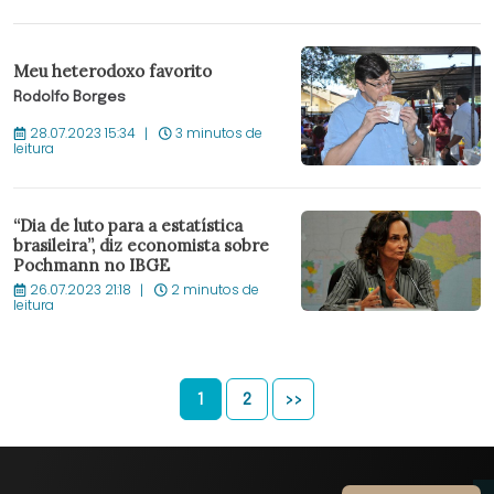
Meu heterodoxo favorito
Rodolfo Borges
28.07.2023 15:34
3 minutos de
leitura
“Dia de luto para a estatística
brasileira”, diz economista sobre
Pochmann no IBGE
26.07.2023 21:18
2 minutos de
leitura
1
2
>>