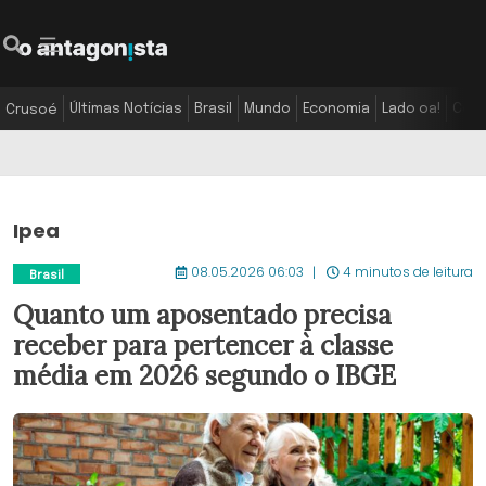
Últimas Notícias
Brasil
Mundo
Economia
Lado oa!
Colu
Crusoé
Ipea
08.05.2026 06:03
4 minutos de leitura
Brasil
Quanto um aposentado precisa
receber para pertencer à classe
média em 2026 segundo o IBGE